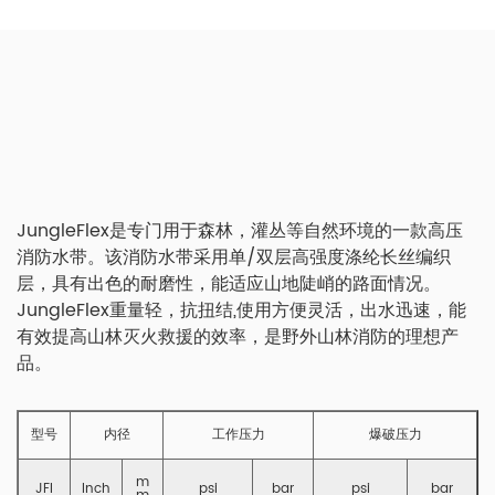
JungleFlex是专门用于森林，灌丛等自然环境的一款高压
消防水带。该消防水带采用单/双层高强度涤纶长丝编织
层，具有出色的耐磨性，能适应山地陡峭的路面情况。
JungleFlex重量轻，抗扭结,使用方便灵活，出水迅速，能
有效提高山林灭火救援的效率，是野外山林消防的理想产
品。
型号
内径
工作压力
爆破压力
m
JFI
Inch
psi
bar
psi
bar