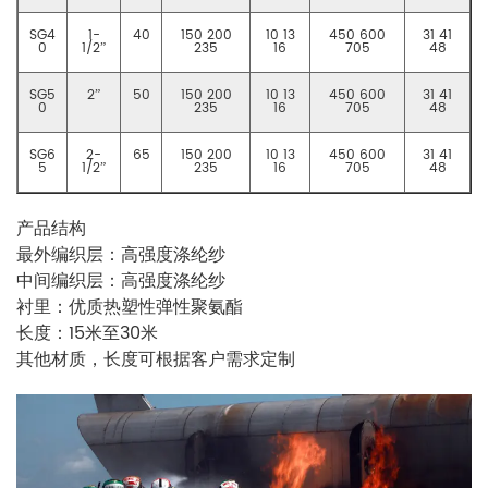
SG4
1-
40
150 200
10 13
450 600
31 41
0
1/2”
235
16
705
48
SG5
2”
50
150 200
10 13
450 600
31 41
0
235
16
705
48
SG6
2-
65
150 200
10 13
450 600
31 41
5
1/2”
235
16
705
48
产品结构
最外编织层：高强度涤纶纱
中间编织层：高强度涤纶纱
衬里：优质热塑性弹性聚氨酯
长度：15米至30米
其他材质，长度可根据客户需求定制