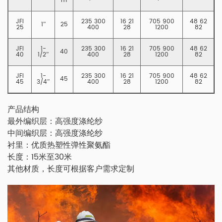
m
JFI
235 300
16 21
705 900
48 62
1”
25
25
400
28
1200
82
JFI
1-
235 300
16 21
705 900
48 62
40
40
1/2”
400
28
1200
82
JFI
1-
235 300
16 21
705 900
48 62
45
45
3/4”
400
28
1200
82
产品结构
最外编织层：高强度涤纶纱
中间编织层：高强度涤纶纱
衬里：优质热塑性弹性聚氨酯
长度：15米至30米
其他材质，长度可根据客户需求定制