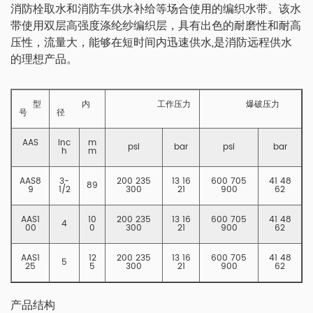
消防栓取水和消防车供水补给等场合使用的编织水带。该水
带使用双层高强度涤纶纱编织层，具有出色的耐磨性和耐高
压性，流量大，能够在短时间内迅速供水,是消防远程供水
的理想产品。
型
内
工作压力
爆破压力
号
径
AAS
inc
m
psi
bar
psi
bar
h
m
AAS8
3-
200 235
13 16
600 705
41 48
89
9
1/2
300
21
900
62
AAS1
10
200 235
13 16
600 705
41 48
4
00
0
300
21
900
62
AAS1
12
200 235
13 16
600 705
41 48
5
25
5
300
21
900
62
产品结构