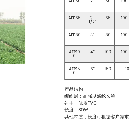
AFP50
2”
50
100
AFP65
2-
65
100
1/2”
AFP80
3”
80
100
AFP10
4”
100
100
0
AFP15
6”
150
1
0
产品结构
编织层：高强度涤纶长丝
衬里：优质PVC
长度：30米
其他材质，长度可根据客户需求